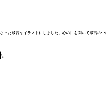
さった箴言をイラストにしました。心の目を開いて箴言の中に
.