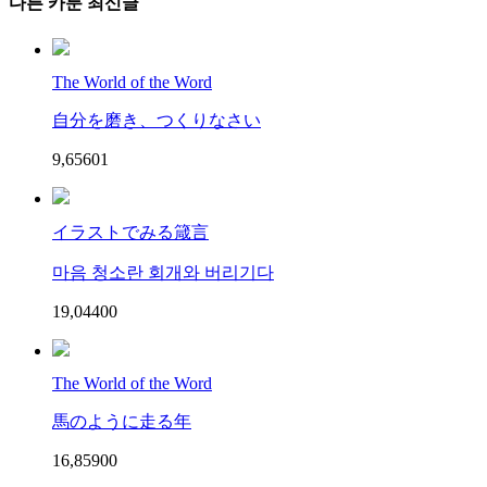
다른 카툰 최신글
The World of the Word
自分を磨き、つくりなさい
9,656
0
1
イラストでみる箴言
마음 청소란 회개와 버리기다
19,044
0
0
The World of the Word
馬のように走る年
16,859
0
0