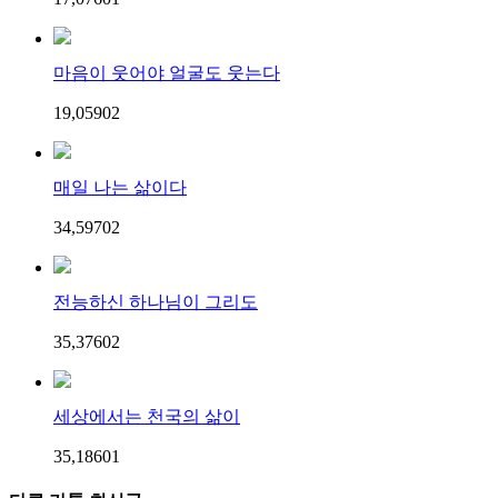
마음이 웃어야 얼굴도 웃는다
19,059
0
2
매일 나는 삶이다
34,597
0
2
전능하신 하나님이 그리도
35,376
0
2
세상에서는 천국의 삶이
35,186
0
1