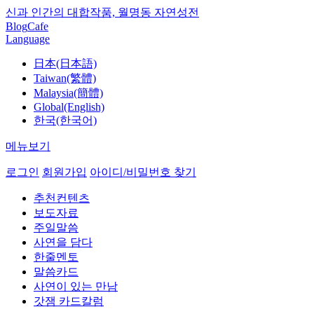
신과 인간의 대합작품, 월명동 자연성전
Blog
Cafe
Language
日本(日本語)
Taiwan(繁體)
Malaysia(簡體)
Global(English)
한국(한국어)
메뉴보기
로그인
회원가입
아이디/비밀번호 찾기
추천컨텐츠
보도자료
주일말씀
사연을 담다
한줄멘토
말씀카드
사연이 있는 만남
갓잼 카드칼럼