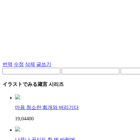
번역
수정
삭제
글쓰기
イラストでみる箴言 시리즈
마음 청소란 회개와 버리기다
19,044
0
0
나무나 곡식도 한 번 바람에