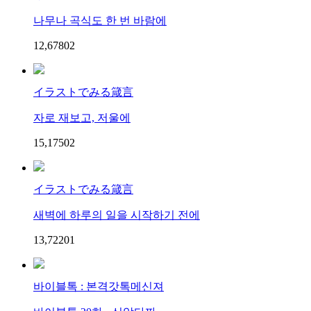
나무나 곡식도 한 번 바람에
12,678
0
2
イラストでみる箴言
자로 재보고, 저울에
15,175
0
2
イラストでみる箴言
새벽에 하루의 일을 시작하기 전에
13,722
0
1
바이블톡 : 본격갓톡메신져