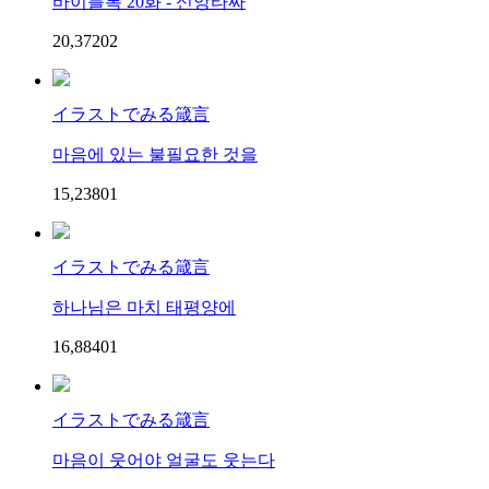
바이블톡 20화 - 신앙타짜
20,372
0
2
イラストでみる箴言
마음에 있는 불필요한 것을
15,238
0
1
イラストでみる箴言
하나님은 마치 태평양에
16,884
0
1
イラストでみる箴言
마음이 웃어야 얼굴도 웃는다