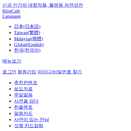
신과 인간의 대합작품, 월명동 자연성전
Blog
Cafe
Language
日本(日本語)
Taiwan(繁體)
Malaysia(簡體)
Global(English)
한국(한국어)
메뉴보기
로그인
회원가입
아이디/비밀번호 찾기
추천컨텐츠
보도자료
주일말씀
사연을 담다
한줄멘토
말씀카드
사연이 있는 만남
갓잼 카드칼럼