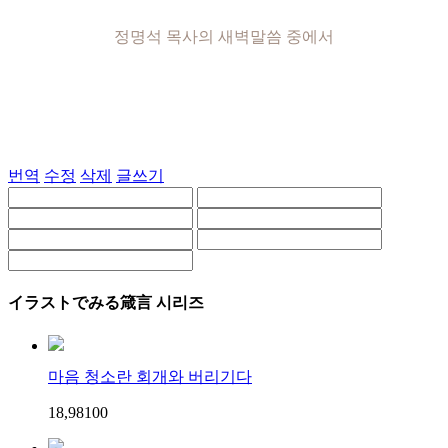
정명석 목사의 새벽말씀 중에서
번역
수정
삭제
글쓰기
イラストでみる箴言 시리즈
마음 청소란 회개와 버리기다
18,981
0
0