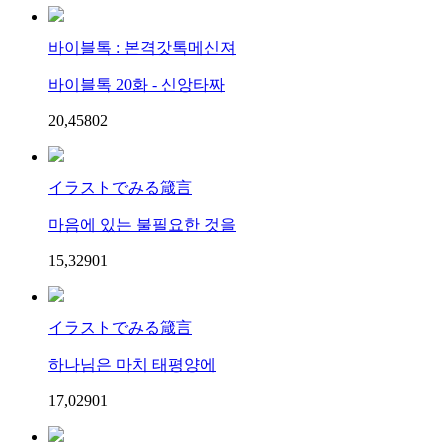
바이블톡 : 본격갓톡메신져
바이블톡 20화 - 신앙타짜
20,458
0
2
イラストでみる箴言
마음에 있는 불필요한 것을
15,329
0
1
イラストでみる箴言
하나님은 마치 태평양에
17,029
0
1