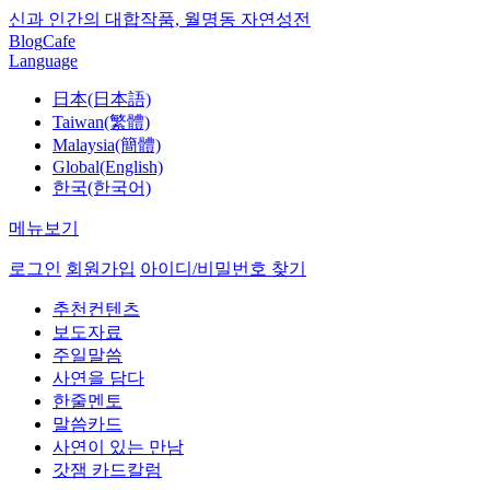
신과 인간의 대합작품, 월명동 자연성전
Blog
Cafe
Language
日本(日本語)
Taiwan(繁體)
Malaysia(簡體)
Global(English)
한국(한국어)
메뉴보기
로그인
회원가입
아이디/비밀번호 찾기
추천컨텐츠
보도자료
주일말씀
사연을 담다
한줄멘토
말씀카드
사연이 있는 만남
갓잼 카드칼럼