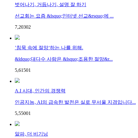
벗어나기, 거듭나기, 설명 잘 하기
선교회는 요즘 &lsquo;인터넷 선교&rsquo;에 ...
7,203
0
2
’침묵 속에 절망‘하는 나를 위해.
&ldquo;대다수 사람은 &lsquo;조용한 절망&r...
5,615
0
1
A.I 시대, 인간의 경쟁력
인공지능, AI의 급속한 발전은 실로 무서울 지경입니다...
5,550
0
1
알파, 더 비기닝