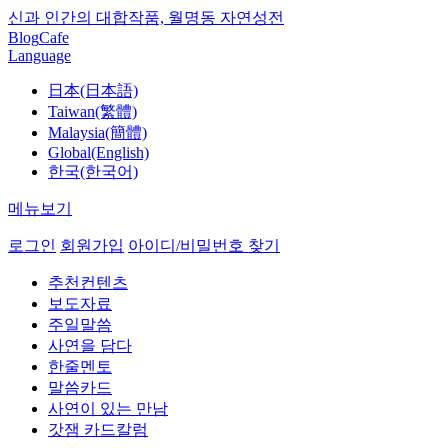
신과 인간의 대합작품, 월명동 자연성전
Blog
Cafe
Language
日本(日本語)
Taiwan(繁體)
Malaysia(簡體)
Global(English)
한국(한국어)
메뉴보기
로그인
회원가입
아이디/비밀번호 찾기
추천컨텐츠
보도자료
주일말씀
사연을 담다
한줄멘토
말씀카드
사연이 있는 만남
갓잼 카드칼럼