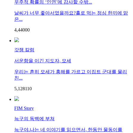
우주적 확률의 ‘인연’에 감사할 수밖...
날씨가 너무 좋아서였을까요?홀로 먹는 점심 한끼에 맑
은...
4,440
0
0
갓잼 칼럼
서운함을 이긴 지도자, 모세
우리는 흔히 모세가 홍해를 가르고 이집트 군대를 물리
친...
5,128
1
10
FIM Story
늑구의 독백에 부쳐
늑구야.나는 네 이야기를 읽으면서, 한동안 물동이를