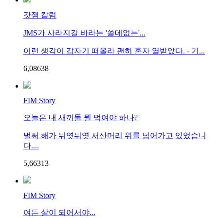
갓잼 칼럼
JMS가 사라지길 바라는 '쓸데없는'...
이런 생각이 갑자기 떠올라 괜히 혼자 열받았다. - 기...
6,086
3
8
FIM Story
오늘은 내 새끼들 뭘 먹여야 하나?
벌써 해가 뉘엿뉘엿 서산머리 위를 넘어가고 있었습니
다....
5,663
1
3
FIM Story
여든 살이 되어서야...