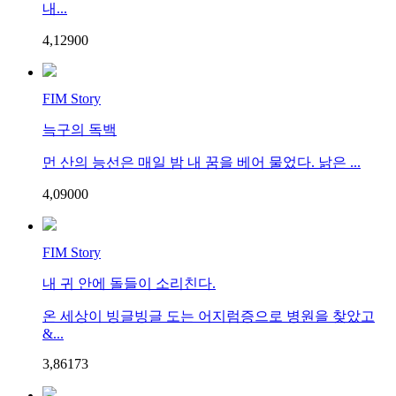
내...
4,129
0
0
FIM Story
늑구의 독백
먼 산의 능선은 매일 밤 내 꿈을 베어 물었다. 낡은 ...
4,090
0
0
FIM Story
내 귀 안에 돌들이 소리친다.
온 세상이 빙글빙글 도는 어지럼증으로 병원을 찾았고
&...
3,861
7
3