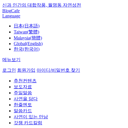
신과 인간의 대합작품, 월명동 자연성전
Blog
Cafe
Language
日本(日本語)
Taiwan(繁體)
Malaysia(簡體)
Global(English)
한국(한국어)
메뉴보기
로그인
회원가입
아이디/비밀번호 찾기
추천컨텐츠
보도자료
주일말씀
사연을 담다
한줄멘토
말씀카드
사연이 있는 만남
갓잼 카드칼럼