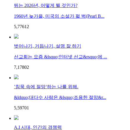
뛰는 2026년, 어떻게 뛸 것인가?
1960년 늦가을, 미국의 소설가 펄 벅(Pearl B...
5,776
1
2
벗어나기, 거듭나기, 설명 잘 하기
선교회는 요즘 &lsquo;인터넷 선교&rsquo;에 ...
7,178
0
2
’침묵 속에 절망‘하는 나를 위해.
&ldquo;대다수 사람은 &lsquo;조용한 절망&r...
5,597
0
1
A.I 시대, 인간의 경쟁력